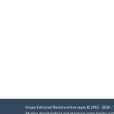
Grupo Editorial Revista entre rayas © 1992 - 2026 -
34 años divulgando la arquitectura como hecho cult