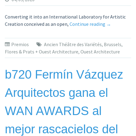
Converting it into an International Laboratory for Artistic
«Flores
Creation conceived as an open,
Continue reading
→
&
Prats
Premios
Ancien Théâtre des Variétés
,
Brussels
,
+
Flores & Prats + Ouest Architecture
,
Ouest Architecture
Ouest
Architecture
win
b720 Fermín Vázquez
the
competition
Arquitectos gana el
to
renovate
the
WAN AWARDS al
Ancien
Théâtre
mejor rascacielos del
des
Variétés