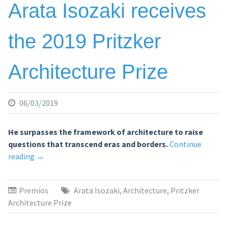
Arata Isozaki receives
mejor
rascacielos
the 2019 Pritzker
por
una
obra
Architecture Prize
en
São
Paulo»
06/03/2019
He surpasses the framework of architecture to raise
questions that transcend eras and borders.
Continue
«Arata
reading
→
Isozaki
receives
Premios
Arata Isozaki
,
Architecture
,
Pritzker
the
Architecture Prize
2019
Pritzker