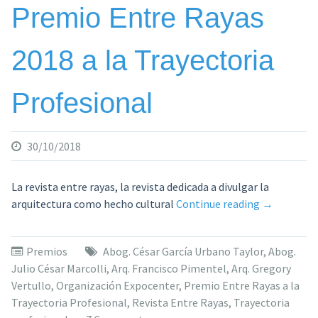
Architecture
Premio Entre Rayas
Prize»
2018 a la Trayectoria
Profesional
30/10/2018
La revista entre rayas, la revista dedicada a divulgar la
«Premio
arquitectura como hecho cultural
Continue reading
→
Entre
Rayas
Premios
Abog. César García Urbano Taylor
,
Abog.
2018
Julio César Marcolli
,
Arq. Francisco Pimentel
,
Arq. Gregory
a
Vertullo
,
Organización Expocenter
,
Premio Entre Rayas a la
la
Trayectoria Profesional
,
Revista Entre Rayas
,
Trayectoria
Trayectoria