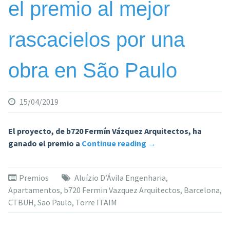
el premio al mejor
mundo»
rascacielos por una
obra en São Paulo
15/04/2019
El proyecto, de b720 Fermín Vázquez Arquitectos, ha
«Los
ganado el premio a
Continue reading
→
arquitectos
Españoles
Premios
Aluízio D’Ávila Engenharia
,
b720
Apartamentos
,
b720 Fermin Vazquez Arquitectos
,
Barcelona
,
gana
CTBUH
,
Sao Paulo
,
Torre ITAIM
el
premio
al