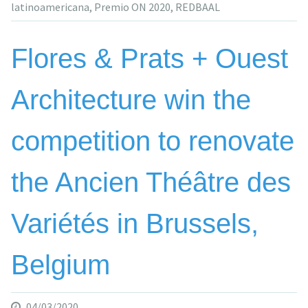
latinoamericana
,
Premio ON 2020
,
REDBAAL
desde
sus
raíces
Flores & Prats + Ouest
en
su
Architecture win the
vigoroso
mestizaje»
competition to renovate
the Ancien Théâtre des
Variétés in Brussels,
Belgium
04/03/2020