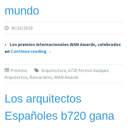
in
mundo
Brussels,
Belgium»
30/10/2019
• Los premios internacionales WAN Awards, celebrados
«b720
en
Continue reading
→
Fermín
Vázquez
Premios
Arquitectura
,
b720 Fermin Vazquez
Arquitectos
Arquitectos
,
Rascacielos
,
WAN Awards
gana
el
WAN
Los arquitectos
AWARDS
al
Españoles b720 gana
mejor
rascacielos
del