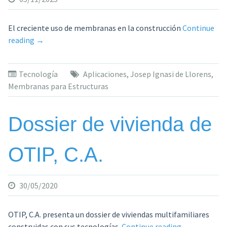
El creciente uso de membranas en la construcción
Continue
«Membranes
reading
→
for
Structures.
Tecnología
Aplicaciones
,
Josep Ignasi de Llorens
,
Fundamentals.
Membranas para Estructuras
Applications»
Dossier de vivienda de
OTIP, C.A.
30/05/2020
OTIP, C.A. presenta un dossier de viviendas multifamiliares
«Dossier
construidas con sus tecnologías.
Continue reading
→