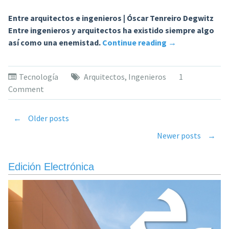
Entre arquitectos e ingenieros | Óscar Tenreiro Degwitz
Entre ingenieros y arquitectos ha existido siempre algo
«Sobre
así como una enemistad.
Continue reading
→
artículo
«Entre
Tecnología
Arquitectos
,
Ingenieros
1
arquitectos
Comment
e
ingenieros»»
←
Older posts
Posts
Newer posts
→
navigation
Edición Electrónica