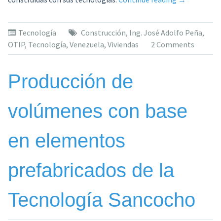
de
vivienda
Tecnología
Construcción
,
Ing. José Adolfo Peña
,
de
OTIP
,
Tecnología
,
Venezuela
,
Viviendas
2 Comments
OTIP,
C.A.»
Producción de
volúmenes con base
en elementos
prefabricados de la
Tecnología Sancocho