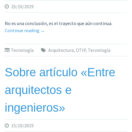
25/10/2019
No es una conclusión, es el trayecto que aún continua.
«Desarrollo
Continue reading
→
Tecnológico
de
Tecnología
Arquitectura
,
OTIP
,
Tecnología
OTIP
C.A.,
desde
Sobre artículo «Entre
1967
a
arquitectos e
la
fecha»
ingenieros»
15/10/2019