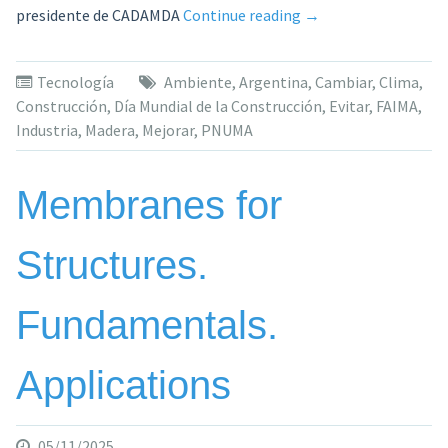
«El
presidente de CADAMDA
Continue reading
→
nuevo
paradigma
Tecnología
Ambiente
,
Argentina
,
Cambiar
,
Clima
,
constructivo:
Construcción
,
Día Mundial de la Construcción
,
Evitar
,
FAIMA
,
por
Industria
,
Madera
,
Mejorar
,
PNUMA
qué
la
madera
Membranes for
lidera
la
Structures.
transición
hacia
una
Fundamentals.
industria
más
Applications
sustentable»
05/11/2025