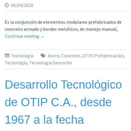
06/04/2020
Es la conjunción de elementos modulares prefabricados de
concreto armado y bordes metálicos, de manejo manual,
«Producción
Continue reading
→
de
volúmenes
Tecnología
Acero
,
Concreto
,
OTIP
,
Prefabricación
,
con
Tecnología
,
Tecnologia Sancocho
base
en
elementos
Desarrollo Tecnológico
prefabricados
de
de OTIP C.A., desde
la
Tecnología
Sancocho»
1967 a la fecha