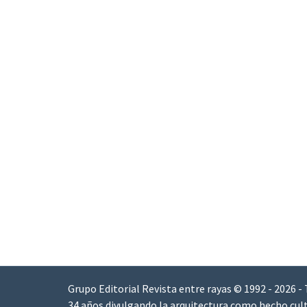
Grupo Editorial Revista entre rayas © 1992 - 2026 -
34 años divulgando la arquitectura como hecho cult