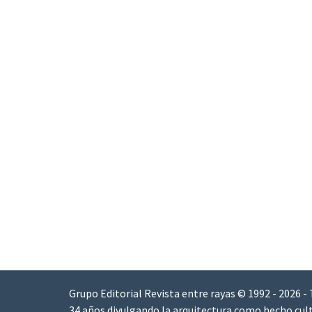
Grupo Editorial Revista entre rayas © 1992 - 2026 -
34 años divulgando la arquitectura como hecho cult