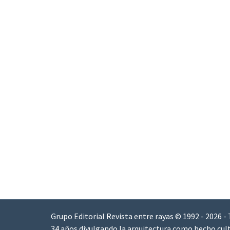
Grupo Editorial Revista entre rayas © 1992 - 2026 -
34 años divulgando la arquitectura como hecho cult