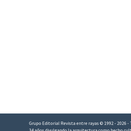
Grupo Editorial Revista entre rayas © 1992 - 2026 -
34 años divulgando la arquitectura como hecho cult