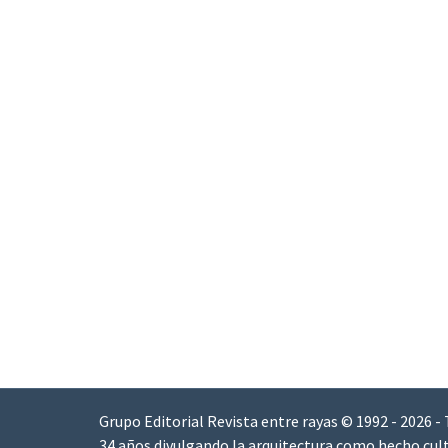
Grupo Editorial Revista entre rayas © 1992 - 2026 -
34 años divulgando la arquitectura como hecho cult