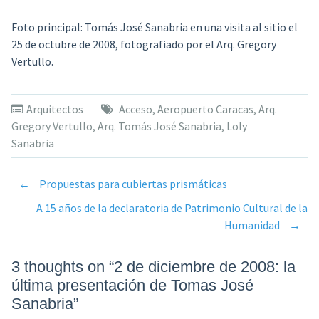
Foto principal: Tomás José Sanabria en una visita al sitio el
25 de octubre de 2008, fotografiado por el Arq. Gregory
Vertullo.
Arquitectos
Acceso
,
Aeropuerto Caracas
,
Arq.
Gregory Vertullo
,
Arq. Tomás José Sanabria
,
Loly
Sanabria
←
Propuestas para cubiertas prismáticas
Post
A 15 años de la declaratoria de Patrimonio Cultural de la
Humanidad
→
navigation
3 thoughts on “
2 de diciembre de 2008: la
última presentación de Tomas José
Sanabria
”