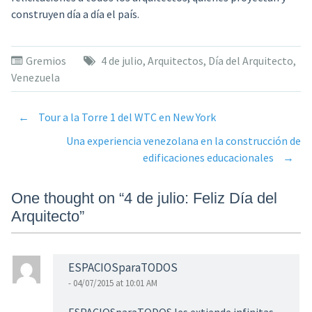
construyen día a día el país.
Gremios
4 de julio
,
Arquitectos
,
Día del Arquitecto
,
Venezuela
←
Tour a la Torre 1 del WTC en New York
Post
Una experiencia venezolana en la construcción de
edificaciones educacionales
→
navigation
One thought on “
4 de julio: Feliz Día del
Arquitecto
”
ESPACIOSparaTODOS
- 04/07/2015 at 10:01 AM
ESPACIOSparaTODOS les extiende infinitas