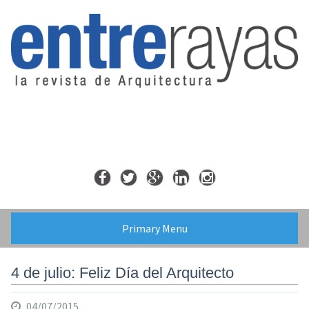
Skip
to
content
Primary Menu
4 de julio: Feliz Día del Arquitecto
04/07/2015