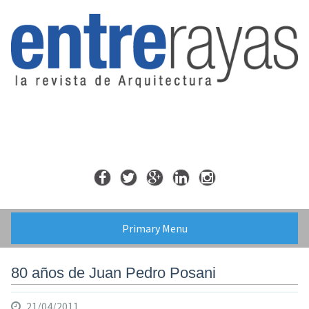
Skip
to
content
Primary Menu
80 años de Juan Pedro Posani
21/04/2011