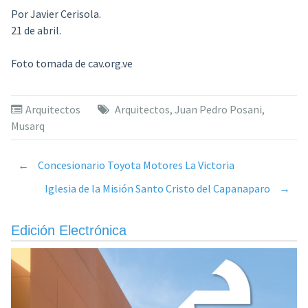
Por Javier Cerisola.
21 de abril.
Foto tomada de cav.org.ve
Arquitectos
Arquitectos
,
Juan Pedro Posani
,
Musarq
←
Concesionario Toyota Motores La Victoria
Post
Iglesia de la Misión Santo Cristo del Capanaparo
→
navigation
Edición Electrónica