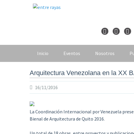
Skip
to
content
Inicio
Eventos
Nosotros
Pu
Arquitectura Venezolana en la XX 
16/11/2016
La Coordinación Internacional por Venezuela presen
Bienal de Arquitectura de Quito 2016.
Un total de 18 obras, entre proyectos y publicacione