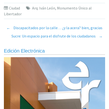
Ciudad
Arq. Iván León
,
Monumento Único al
Libertador
←
Discapacitados por la calle… ¿y la acera? bien, gracias
Post
Sucre: Un espacio para el disfrute de los ciudadanos
→
navigation
Edición Electrónica