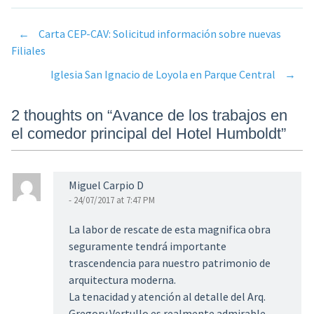
←
Carta CEP-CAV: Solicitud información sobre nuevas
Post
Filiales
Iglesia San Ignacio de Loyola en Parque Central
→
navigation
2 thoughts on “
Avance de los trabajos en
el comedor principal del Hotel Humboldt
”
Miguel Carpio D
- 24/07/2017 at 7:47 PM
La labor de rescate de esta magnifica obra
seguramente tendrá importante
trascendencia para nuestro patrimonio de
arquitectura moderna.
La tenacidad y atención al detalle del Arq.
‬Gregory Vertullo es realmente admirable.