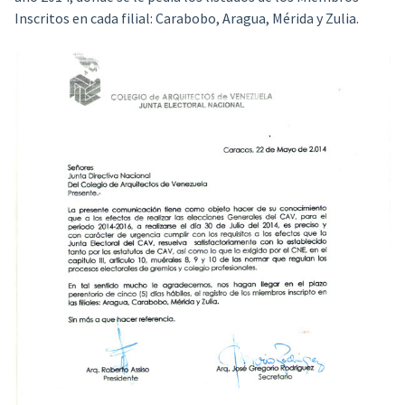
Inscritos en cada filial: Carabobo, Aragua, Mérida y Zulia.