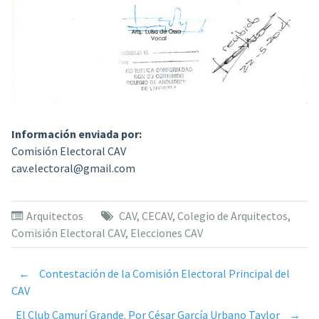
Información enviada por:
Comisión Electoral CAV
cav.electoral@gmail.com
Arquitectos
CAV
,
CECAV
,
Colegio de Arquitectos
,
Comisión Electoral CAV
,
Elecciones CAV
←
Contestación de la Comisión Electoral Principal del
Post
CAV
El Club Camurí Grande. Por César García Urbano Taylor
→