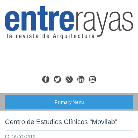
Skip
to
content
Primary Menu
Centro de Estudios Clínicos “Movilab”
16/02/2015