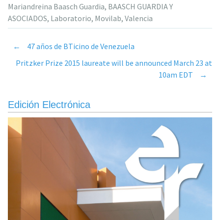
Mariandreina Baasch Guardia
,
BAASCH GUARDIA Y
ASOCIADOS
,
Laboratorio
,
Movilab
,
Valencia
←
47 años de BTicino de Venezuela
Post
Pritzker Prize 2015 laureate will be announced March 23 at
10am EDT
→
navigation
Edición Electrónica