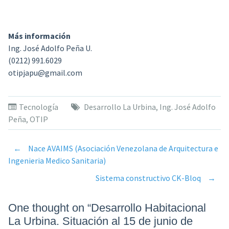
Más información
Ing. José Adolfo Peña U.
(0212) 991.6029
otipjapu@gmail.com
Tecnología
Desarrollo La Urbina
,
Ing. José Adolfo
Peña
,
OTIP
←
Nace AVAIMS (Asociación Venezolana de Arquitectura e
Post
Ingenieria Medico Sanitaria)
Sistema constructivo CK-Bloq
→
navigation
One thought on “
Desarrollo Habitacional
La Urbina. Situación al 15 de junio de