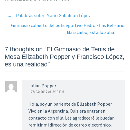
←
Palabras sobre Mario Gabaldón López
Post
Gimnasio cubierto del polideportivo Pedro Elias Belisario.
Maracaibo, Estado Zulia
→
navigation
7 thoughts on “
El Gimnasio de Tenis de
Mesa Elizabeth Popper y Francisco López,
es una realidad
”
Julian Popper
- 27/04/2017 at 3:19 PM
Hola, soy un pariente de Elizabeth Popper.
Vivo en la Argentina. Quisiera entrar en
contacto con ella. Les agradeceré le puedan
remitir mi dirección de correo electrónico.