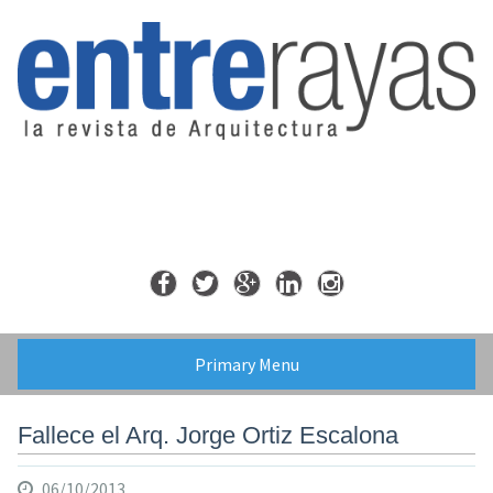
Skip
to
content
Primary Menu
Fallece el Arq. Jorge Ortiz Escalona
06/10/2013