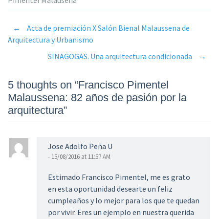
←
Acta de premiación X Salón Bienal Malaussena de
Post
Arquitectura y Urbanismo
SINAGOGAS. Una arquitectura condicionada
→
navigation
5 thoughts on “
Francisco Pimentel
Malaussena: 82 años de pasión por la
arquitectura
”
Jose Adolfo Peña U
- 15/08/2016 at 11:57 AM
Estimado Francisco Pimentel, me es grato
en esta oportunidad desearte un feliz
cumpleaños y lo mejor para los que te quedan
por vivir. Eres un ejemplo en nuestra querida