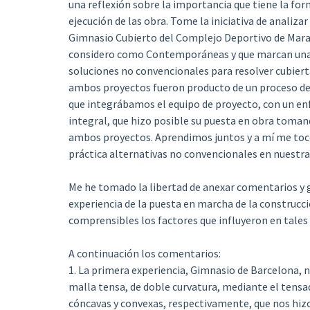
una reflexión sobre la importancia que tiene la form
ejecución de las obra. Tome la iniciativa de analiza
Gimnasio Cubierto del Complejo Deportivo de Marac
considero como Contemporáneas y que marcan una é
soluciones no convencionales para resolver cubierta
ambos proyectos fueron producto de un proceso de d
que integrábamos el equipo de proyecto, con un enf
integral, que hizo posible su puesta en obra toman
ambos proyectos. Aprendimos juntos y a mí me tocó
práctica alternativas no convencionales en nuestra 
Me he tomado la libertad de anexar comentarios y gr
experiencia de la puesta en marcha de la construcc
comprensibles los factores que influyeron en tales 
A continuación los comentarios:
1. La primera experiencia, Gimnasio de Barcelona, 
malla tensa, de doble curvatura, mediante el tensa
cóncavas y convexas, respectivamente, que nos hizo