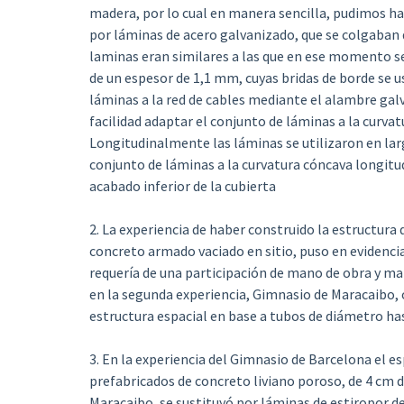
madera, por lo cual en manera sencilla, pudimos hac
por láminas de acero galvanizado, que se colgaban 
laminas eran similares a las que en ese momento se 
de un espesor de 1,1 mm, cuyas bridas de borde se u
láminas a la red de cables mediante el alambre gal
facilidad adaptar el conjunto de láminas a la curvat
Longitudinalmente las láminas se utilizaron en larg
conjunto de láminas a la curvatura cóncava longitud
acabado inferior de la cubierta
2. La experiencia de haber construido la estructura
concreto armado vaciado en sitio, puso en evidenci
requería de una participación de mano de obra y mat
en la segunda experiencia, Gimnasio de Maracaibo, 
estructura espacial en base a tubos de diámetro ha
3. En la experiencia del Gimnasio de Barcelona el es
prefabricados de concreto liviano poroso, de 4 cm d
Maracaibo, se sustituyó por láminas de estiropor d