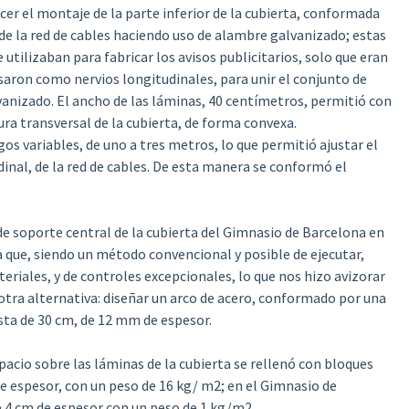
er el montaje de la parte inferior de la cubierta, conformada
de la red de cables haciendo uso de alambre galvanizado; estas
utilizaban para fabricar los avisos publicitarios, solo que eran
saron como nervios longitudinales, para unir el conjunto de
vanizado. El ancho de las láminas, 40 centímetros, permitió con
ura transversal de la cubierta, de forma convexa.
os variables, de uno a tres metros, lo que permitió ajustar el
inal, de la red de cables. De esta manera se conformó el
 de soporte central de la cubierta del Gimnasio de Barcelona en
a que, siendo un método convencional y posible de ejecutar,
eriales, y de controles excepcionales, lo que nos hizo avizorar
otra alternativa: diseñar un arco de acero, conformado por una
sta de 30 cm, de 12 mm de espesor.
pacio sobre las láminas de la cubierta se rellenó con bloques
e espesor, con un peso de 16 kg/ m2; en el Gimnasio de
e 4 cm de espesor con un peso de 1 kg/m2.