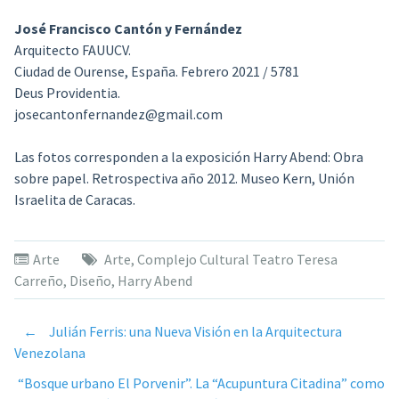
José Francisco Cantón y Fernández
Arquitecto FAUUCV.
Ciudad de Ourense, España. Febrero 2021 / 5781
Deus Providentia.
josecantonfernandez@gmail.com
Las fotos corresponden a la exposición Harry Abend: Obra
sobre papel. Retrospectiva año 2012. Museo Kern, Unión
Israelita de Caracas.
Arte
Arte
,
Complejo Cultural Teatro Teresa
Carreño
,
Diseño
,
Harry Abend
←
Julián Ferris: una Nueva Visión en la Arquitectura
Post
Venezolana
“Bosque urbano El Porvenir”. La “Acupuntura Citadina” como