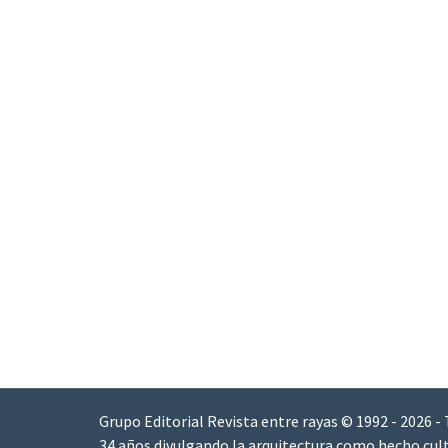
Grupo Editorial Revista entre rayas © 1992 - 2026 -
34 años divulgando la arquitectura como hecho cult