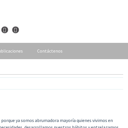
blicaciones
Contáctenos
s porque ya somos abrumadora mayoría quienes vivimos en
 necesidades, desarrollamos nuestros hábitos y entrelazamos