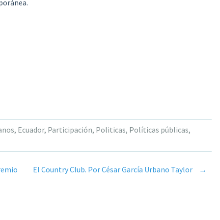
mporánea.
anos
,
Ecuador
,
Participación
,
Politicas
,
Políticas públicas
,
remio
El Country Club. Por César García Urbano Taylor
→