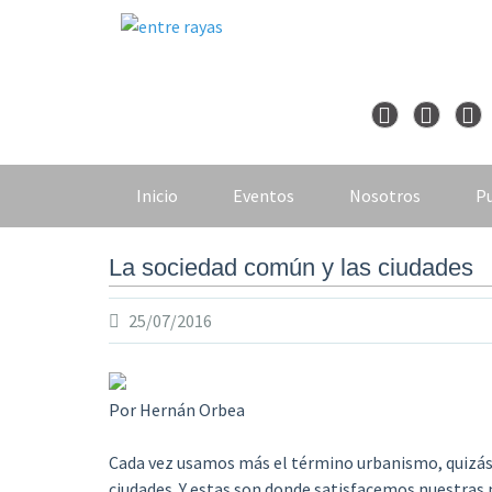
Skip
to
content
Inicio
Eventos
Nosotros
Pu
La sociedad común y las ciudades
25/07/2016
Por Hernán Orbea
Cada vez usamos más el término urbanismo, quizá
ciudades. Y estas son donde satisfacemos nuestras