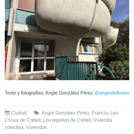
Texto y fotografías: Angie González Pérez
@angiedeftones
Ciudad
Angie González Pérez
,
Francia
,
Les
Choux de Créteil
,
Los repollos de Créteil
,
Vivienda
colectiva
,
Viviendas