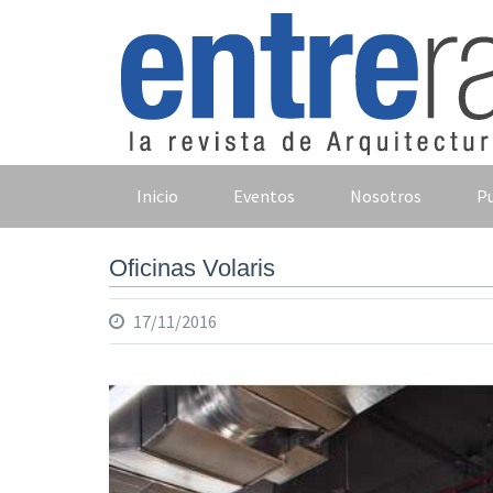
Skip
to
content
Inicio
Eventos
Nosotros
Pu
Oficinas Volaris
17/11/2016