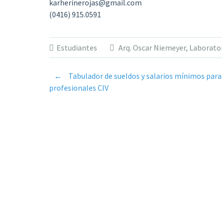
karherinerojas@gmail.com
(0416) 915.0591
Estudiantes
Arq. Oscar Niemeyer
,
Laborator
←
Tabulador de sueldos y salarios mínimos para
Post
profesionales CIV
navigation