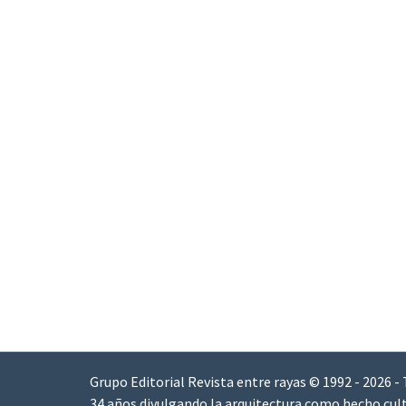
Grupo Editorial Revista entre rayas © 1992 - 2026 -
34 años divulgando la arquitectura como hecho cult