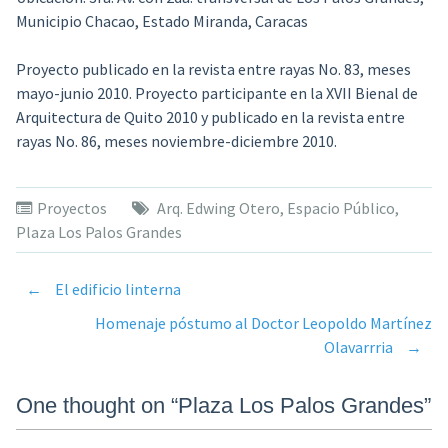
Municipio Chacao, Estado Miranda, Caracas
Proyecto publicado en la revista entre rayas No. 83, meses
mayo-junio 2010. Proyecto participante en la XVII Bienal de
Arquitectura de Quito 2010 y publicado en la revista entre
rayas No. 86, meses noviembre-diciembre 2010.
Proyectos
Arq. Edwing Otero
,
Espacio Público
,
Plaza Los Palos Grandes
←
El edificio linterna
Post
Homenaje póstumo al Doctor Leopoldo Martínez
Olavarrria
→
navigation
One thought on “
Plaza Los Palos Grandes
”