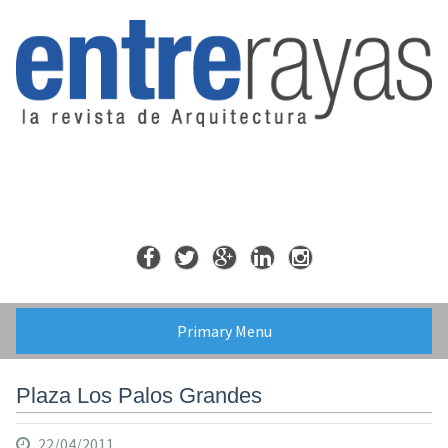
Skip
to
content
Primary Menu
Plaza Los Palos Grandes
22/04/2011