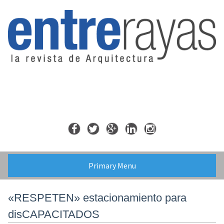
Skip
to
content
Primary Menu
«RESPETEN» estacionamiento para
disCAPACITADOS