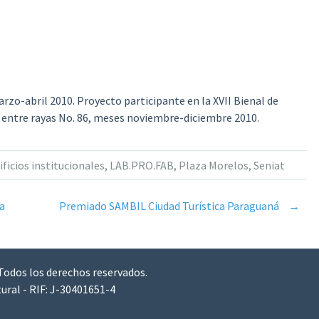
arzo-abril 2010. Proyecto participante en la XVII Bienal de
ta entre rayas No. 86, meses noviembre-diciembre 2010.
ificios institucionales
,
LAB.PRO.FAB
,
Plaza Morelos
,
Seniat
a
Premiado SAMBIL Ciudad Turística Paraguaná
→
 Todos los derechos reservados.
ural - RIF: J-30401651-4