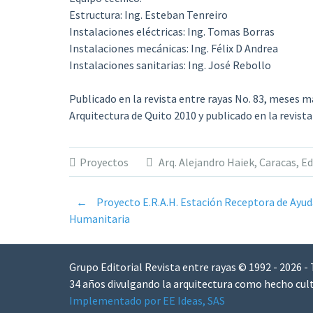
Estructura: Ing. Esteban Tenreiro
Instalaciones eléctricas: Ing. Tomas Borras
Instalaciones mecánicas: Ing. Félix D Andrea
Instalaciones sanitarias: Ing. José Rebollo
Publicado en la revista entre rayas No. 83, meses m
Arquitectura de Quito 2010 y publicado en la revis
Proyectos
Arq. Alejandro Haiek
,
Caracas
,
Ed
←
Proyecto E.R.A.H. Estación Receptora de Ayud
Post
Humanitaria
navigation
Grupo Editorial Revista entre rayas © 1992 - 2026 -
34 años divulgando la arquitectura como hecho cult
Implementado por EE Ideas, SAS