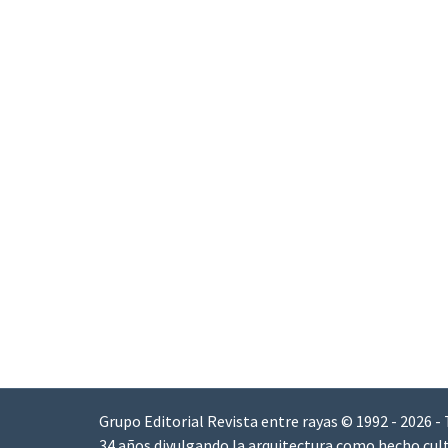
Grupo Editorial Revista entre rayas © 1992 - 2026 -
34 años divulgando la arquitectura como hecho cult