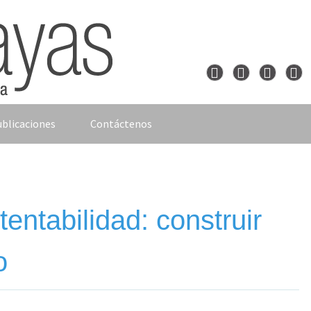
blicaciones
Contáctenos
entabilidad: construir
o