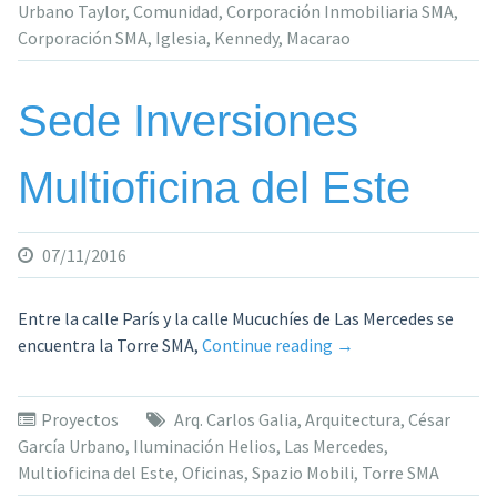
Urbano Taylor
,
Comunidad
,
Corporación Inmobiliaria SMA
,
co
Corporación SMA
,
Iglesia
,
Kennedy
,
Macarao
un
nu
esp
Sede Inversiones
ded
a
Multioficina del Este
Dio
07/11/2016
Entre la calle París y la calle Mucuchíes de Las Mercedes se
«Sede
encuentra la Torre SMA,
Continue reading
→
Inversiones
Multioficina
Proyectos
Arq. Carlos Galia
,
Arquitectura
,
César
del
García Urbano
,
Iluminación Helios
,
Las Mercedes
,
Este»
Multioficina del Este
,
Oficinas
,
Spazio Mobili
,
Torre SMA