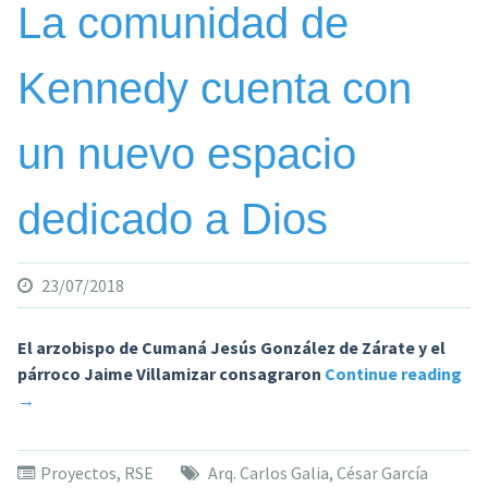
La comunidad de
Kennedy cuenta con
un nuevo espacio
dedicado a Dios
23/07/2018
El arzobispo de Cumaná Jesús González de Zárate y el
«La
párroco Jaime Villamizar consagraron
Continue reading
co
→
de
Ke
Proyectos
,
RSE
Arq. Carlos Galia
,
César García
cu