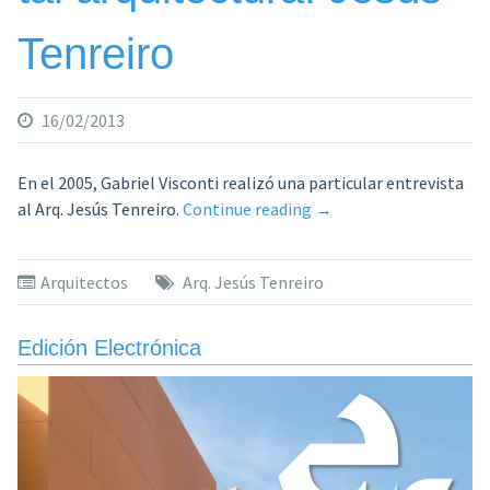
Tenreiro
16/02/2013
En el 2005, Gabriel Visconti realizó una particular entrevista
«Tal
al Arq. Jesús Tenreiro.
Continue reading
→
hombre,
tal
Arquitectos
Arq. Jesús Tenreiro
drama,
tal
arquitectura.
Edición Electrónica
Jesús
Tenreiro»