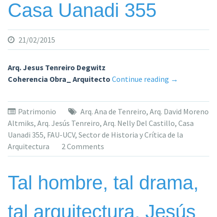
Casa Uanadi 355
21/02/2015
Arq. Jesus Tenreiro Degwitz
«Casa
Coherencia Obra_ Arquitecto
Continue reading
→
Uanadi
355»
Patrimonio
Arq. Ana de Tenreiro
,
Arq. David Moreno
Altmiks
,
Arq. Jesús Tenreiro
,
Arq. Nelly Del Castillo
,
Casa
Uanadi 355
,
FAU-UCV
,
Sector de Historia y Crítica de la
Arquitectura
2 Comments
Tal hombre, tal drama,
tal arquitectura. Jesús