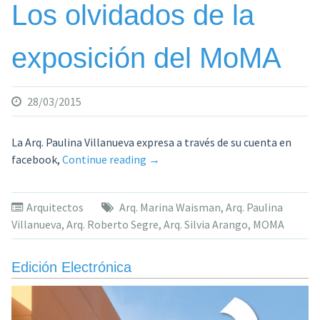
Los olvidados de la
exposición del MoMA
28/03/2015
La Arq. Paulina Villanueva expresa a través de su cuenta en
«Los
facebook,
Continue reading
→
olvidados
de
Arquitectos
Arq. Marina Waisman
,
Arq. Paulina
la
Villanueva
,
Arq. Roberto Segre
,
Arq. Silvia Arango
,
MOMA
exposición
del
MoMA»
Edición Electrónica