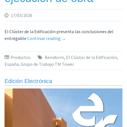
17/03/2026
El Clúster de la Edificación presenta las conclusiones del
«El
entregable
Continue reading
→
estudio
de
Productos
Benidorm
,
El Clúster de la Edificación
,
un
España
,
Grupo de Trabajo TM Tower
rascacielos
en
Benidorm
Edición Electrónica
desvela
que
unificar
diseño
e
ingeniería
en