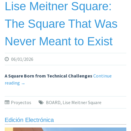
Lise Meitner Square:
The Square That Was
Never Meant to Exist
06/01/2026
A Square Born from Technical Challenges
Continue
«Lise
reading
→
Meitner
Square:
Proyectos
BOARD
,
Lise Meitner Square
The
Square
That
Edición Electrónica
Was