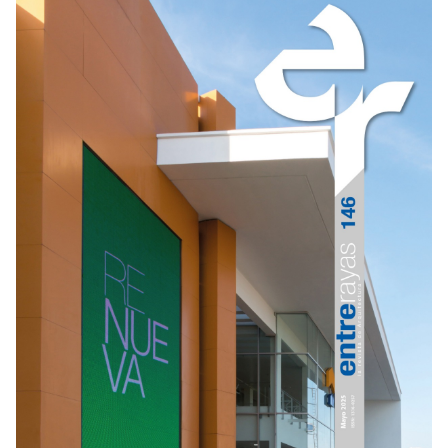
Never
Meant
to
Exist»