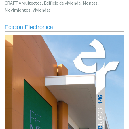
CRAFT Arquitectos
,
Edificio de vivienda
,
Montes
,
una
Movimientos
,
Viviendas
propuesta
en
“movimiento”»
Edición Electrónica