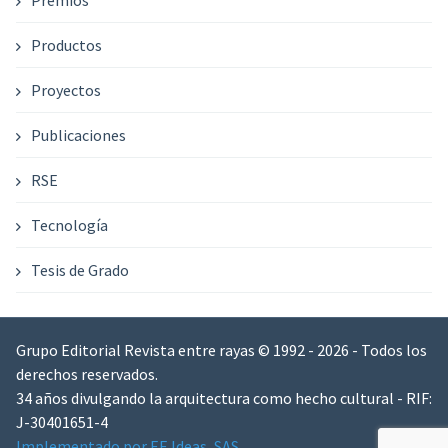
Premios
Productos
Proyectos
Publicaciones
RSE
Tecnología
Tesis de Grado
Grupo Editorial Revista entre rayas © 1992 - 2026 - Todos los
derechos reservados.
34 años divulgando la arquitectura como hecho cultural - RIF:
J-30401651-4
Implementado por EE Ideas, SAS