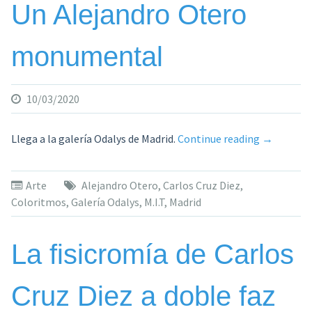
Un Alejandro Otero
monumental
10/03/2020
«Un
Llega a la galería Odalys de Madrid.
Continue reading
→
Alejandro
Otero
Arte
Alejandro Otero
,
Carlos Cruz Diez
,
monument
Coloritmos
,
Galería Odalys
,
M.I.T
,
Madrid
La fisicromía de Carlos
Cruz Diez a doble faz