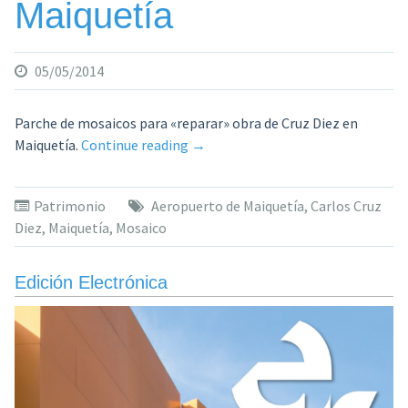
Maiquetía
en
homenaje
a
05/05/2014
don
Andrés
Bello»
Parche de mosaicos para «reparar» obra de Cruz Diez en
«Parche
Maiquetía.
Continue reading
→
de
mosaicos
Patrimonio
Aeropuerto de Maiquetía
,
Carlos Cruz
en
Diez
,
Maiquetía
,
Mosaico
Maiquetía»
Edición Electrónica