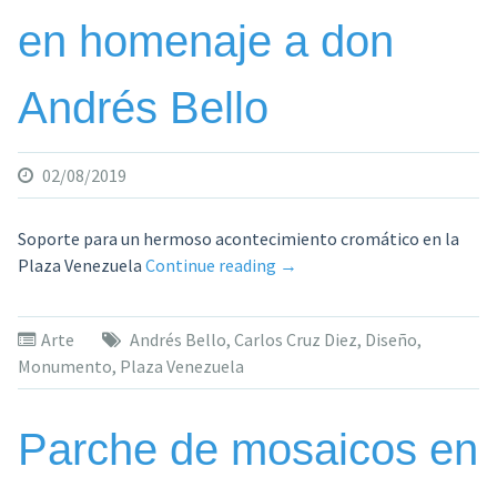
en homenaje a don
Andrés Bello
02/08/2019
Soporte para un hermoso acontecimiento cromático en la
«La
Plaza Venezuela
Continue reading
→
fisicromía
de
Arte
Andrés Bello
,
Carlos Cruz Diez
,
Diseño
,
Carlos
Monumento
,
Plaza Venezuela
Cruz
Diez
a
Parche de mosaicos en
doble
faz