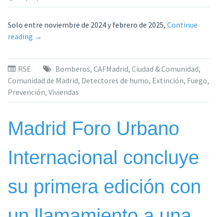
Solo entre noviembre de 2024 y febrero de 2025,
Continue
«El
reading
→
CAFMadrid
impulsa
RSE
Bomberos
,
CAFMadrid
,
Ciudad & Comunidad
,
la
Comunidad de Madrid
,
Detectores de humo
,
Extinción
,
Fuego
,
prevención
Prevención
,
Viviendas
de
incendios:
“Cerrar
Madrid Foro Urbano
la
puerta
Internacional concluye
al
fuego
salva
su primera edición con
más
vidas
un llamamiento a una
que