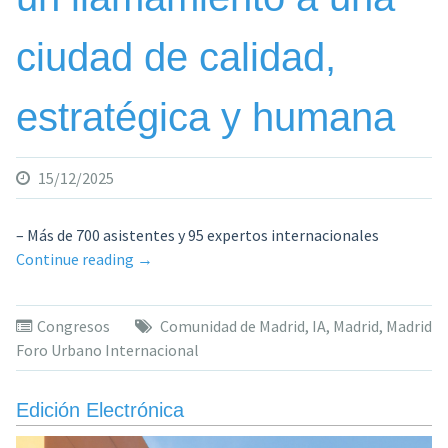
cualquier
servicio
ciudad de calidad,
de
emergencias”»
estratégica y humana
15/12/2025
– Más de 700 asistentes y 95 expertos internacionales
«Madrid
Continue reading
→
Foro
Urbano
Congresos
Comunidad de Madrid
,
IA
,
Madrid
,
Madrid
Internacional
Foro Urbano Internacional
concluye
su
primera
Edición Electrónica
edición