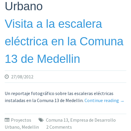
Urbano
Visita a la escalera
eléctrica en la Comuna
13 de Medellin
27/08/2012
Un reportaje fotográfico sobre las escaleras eléctricas
«Visit
instaladas en la Comuna 13 de Medellin.
Continue reading
→
a
la
Proyectos
Comuna 13
,
Empresa de Desarrollo
escal
Urbano
,
Medellin
2 Comments
eléct