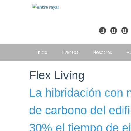
Skip
to
content
Inicio
Eventos
Nosotros
Pu
Flex Living
La hibridación con 
de carbono del edifi
30% el tiempo de e