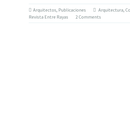
entre
Arquitectos
,
Publicaciones
Arquitectura
,
Co
rayas
Revista Entre Rayas
2 Comments
en
el
boletín
Contacto
FAC
46»