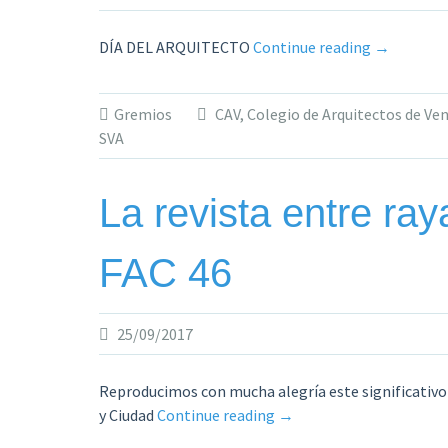
«Día
DÍA DEL ARQUITECTO
Continue reading
→
del
Arquitecto
Gremios
CAV
,
Colegio de Arquitectos de Ve
Por
SVA
Fundación
Arquitectu
y
La revista entre ray
Ciudad»
FAC 46
25/09/2017
Reproducimos con mucha alegría este significativo
«La
y Ciudad
Continue reading
→
revista