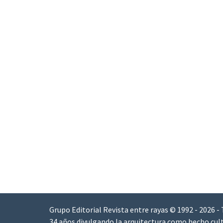
Grupo Editorial Revista entre rayas © 1992 - 2026 -
34 años divulgando la arquitectura como hecho cult