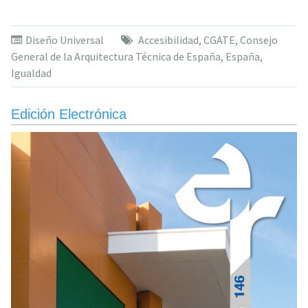
de
100.000
Diseño Universal
Accesibilidad
,
CGATE
,
Consejo
personas
General de la Arquitectura Técnica de España
,
España
,
viven
Igualdad
atrapada
en
sus
Edición Electrónica
viviendas
por
la
falta
de
accesibil
de
los
edificios
españole