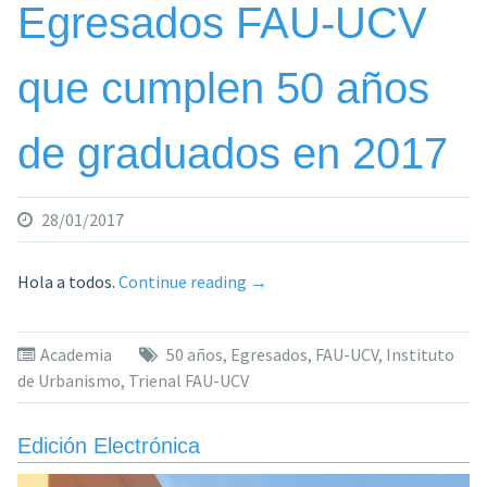
Egresados FAU-UCV
que cumplen 50 años
de graduados en 2017
28/01/2017
«Egresados
Hola a todos.
Continue reading
→
FAU-
UCV
Academia
50 años
,
Egresados
,
FAU-UCV
,
Instituto
que
de Urbanismo
,
Trienal FAU-UCV
cumplen
50
años
Edición Electrónica
de