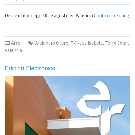
«E
Desde el domingo 10 de agosto en Valencia
Continue reading
el
→
Mu
de
Arte
Alejandro Otero
,
FMN
,
La Isabela
,
Torre Solar
,
la
Valencia
Ci
Qu
La
Edición Electrónica
Is
se
de
la
To
Sol
ar
y
cie