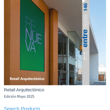
de
la
pe
de
Al
Ot
Retail Arquitectónico
Edición Mayo 2025
Search Products