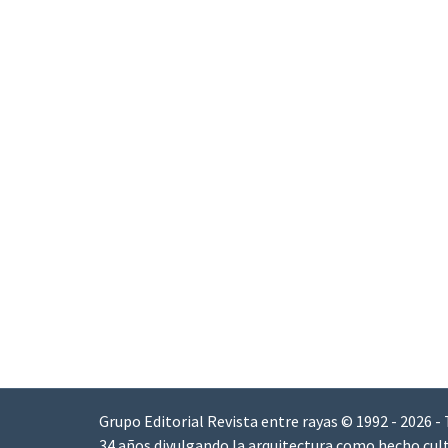
Grupo Editorial Revista entre rayas © 1992 - 2026 -
34 años divulgando la arquitectura como hecho cult