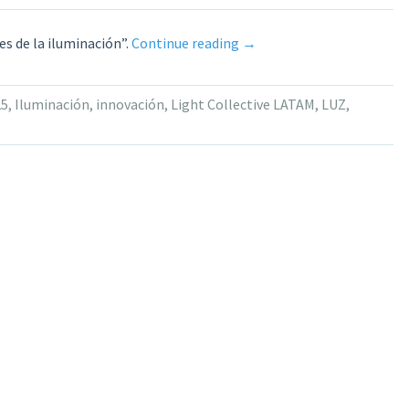
«Disruptia
s de la iluminación”.
Continue reading
→
México
2025:
25
,
Iluminación
,
innovación
,
Light Collective LATAM
,
LUZ
,
un
nuevo
capítulo
en
innovación,
creatividad
y
conexión»