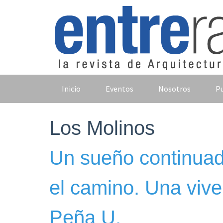
Skip
to
content
Inicio
Eventos
Nosotros
Pu
Los Molinos
Un sueño continuad
el camino. Una vive
Peña U.