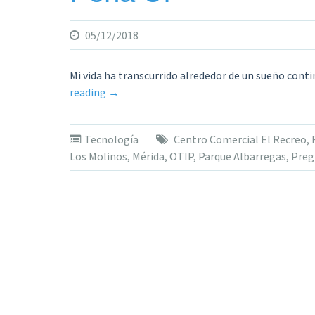
05/12/2018
Mi vida ha transcurrido alrededor de un sueño conti
«Un
reading
→
sueño
continuado,
Tecnología
Centro Comercial El Recreo
,
con
Los Molinos
,
Mérida
,
OTIP
,
Parque Albarregas
,
Preg
realizaciones
en
el
camino.
Una
vivencia
de
José
Adolfo
Peña