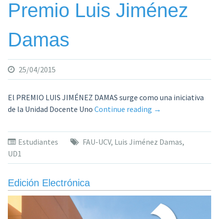
Premio Luis Jiménez
Damas
25/04/2015
El PREMIO LUIS JIMÉNEZ DAMAS surge como una iniciativa
«Premio
de la Unidad Docente Uno
Continue reading
→
Luis
Jiménez
Estudiantes
FAU-UCV
,
Luis Jiménez Damas
,
Damas»
UD1
Edición Electrónica