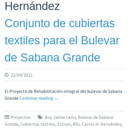
Hernández
Conjunto de cubiertas
textiles para el Bulevar
de Sabana Grande
22/04/2011
El Proyecto de Rehabilitación integral del bulevar de Sabana
«Conjunto
Grande
Continue reading
→
de
cubiertas
Proyectos
Arq. Jaime León
,
Bulevar de Sabana
textiles
Grande
,
Cubiertas textiles
,
Estran
,
MSc. Carlos H. Hernández
,
para