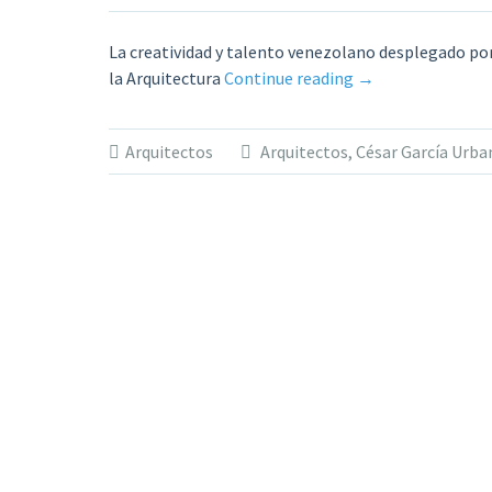
La creatividad y talento venezolano desplegado po
«Venezuela
la Arquitectura
Continue reading
→
y
sus
Arquitectos
Arquitectos
,
César García Urba
arquitectos.
Por
César
García
Urbano
Taylor»