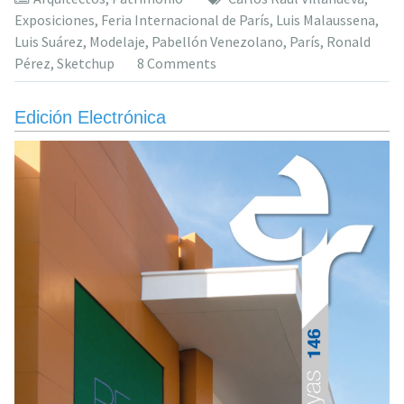
Venez
Exposiciones
,
Feria Internacional de París
,
Luis Malaussena
,
en
Luis Suárez
,
Modelaje
,
Pabellón Venezolano
,
París
,
Ronald
la
Pérez
,
Sketchup
8 Comments
Feria
Inter
de
Edición Electrónica
París
1937»